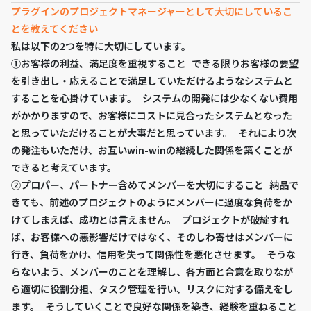
プラグインのプロジェクトマネージャーとして大切にしているこ
とを教えてください
私は以下の2つを特に大切にしています。
①お客様の利益、満足度を重視すること できる限りお客様の要望
を引き出し・応えることで満足していただけるようなシステムと
することを心掛けています。 システムの開発には少なくない費用
がかかりますので、お客様にコストに見合ったシステムとなった
と思っていただけることが大事だと思っています。 それにより次
の発注もいただけ、お互いwin-winの継続した関係を築くことが
できると考えています。
②プロパー、パートナー含めてメンバーを大切にすること 納品で
きても、前述のプロジェクトのようにメンバーに過度な負荷をか
けてしまえば、成功とは言えません。 プロジェクトが破綻すれ
ば、お客様への悪影響だけではなく、そのしわ寄せはメンバーに
行き、負荷をかけ、信用を失って関係性を悪化させます。 そうな
らないよう、メンバーのことを理解し、各方面と合意を取りなが
ら適切に役割分担、タスク管理を行い、リスクに対する備えをし
ます。 そうしていくことで良好な関係を築き、経験を重ねること