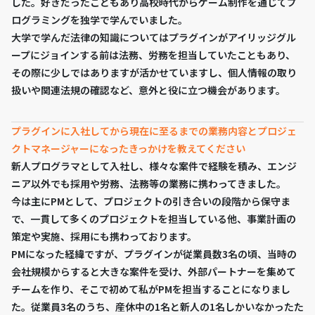
した。好きだったこともあり高校時代からゲーム制作を通じてプ
ログラミングを独学で学んでいました。
大学で学んだ法律の知識についてはプラグインがアイリッジグル
ープにジョインする前は法務、労務を担当していたこともあり、
その際に少しではありますが活かせていますし、個人情報の取り
扱いや関連法規の確認など、意外と役に立つ機会があります。
プラグインに入社してから現在に至るまでの業務内容とプロジェ
クトマネージャーになったきっかけを教えてください
新人プログラマとして入社し、様々な案件で経験を積み、エンジ
ニア以外でも採用や労務、法務等の業務に携わってきました。
今は主にPMとして、プロジェクトの引き合いの段階から保守ま
で、一貫して多くのプロジェクトを担当している他、事業計画の
策定や実施、採用にも携わっております。
PMになった経緯ですが、プラグインが従業員数3名の頃、当時の
会社規模からすると大きな案件を受け、外部パートナーを集めて
チームを作り、そこで初めて私がPMを担当することになりまし
た。従業員3名のうち、産休中の1名と新人の1名しかいなかったた