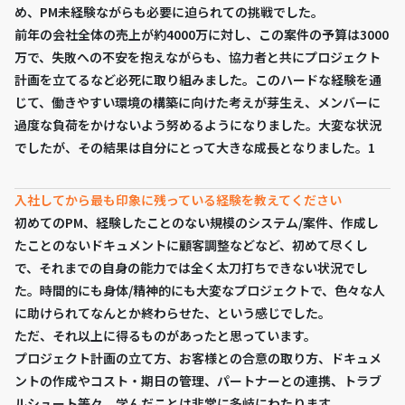
め、PM未経験ながらも必要に迫られての挑戦でした。
前年の会社全体の売上が約4000万に対し、この案件の予算は3000
万で、失敗への不安を抱えながらも、協力者と共にプロジェクト
計画を立てるなど必死に取り組みました。このハードな経験を通
じて、働きやすい環境の構築に向けた考えが芽生え、メンバーに
過度な負荷をかけないよう努めるようになりました。大変な状況
でしたが、その結果は自分にとって大きな成長となりました。1
入社してから最も印象に残っている経験を教えてください
初めてのPM、経験したことのない規模のシステム/案件、作成し
たことのないドキュメントに顧客調整などなど、初めて尽くし
で、それまでの自身の能力では全く太刀打ちできない状況でし
た。時間的にも身体/精神的にも大変なプロジェクトで、色々な人
に助けられてなんとか終わらせた、という感じでした。
ただ、それ以上に得るものがあったと思っています。
プロジェクト計画の立て方、お客様との合意の取り方、ドキュメ
ントの作成やコスト・期日の管理、パートナーとの連携、トラブ
ルシュート等々、学んだことは非常に多岐にわたります。