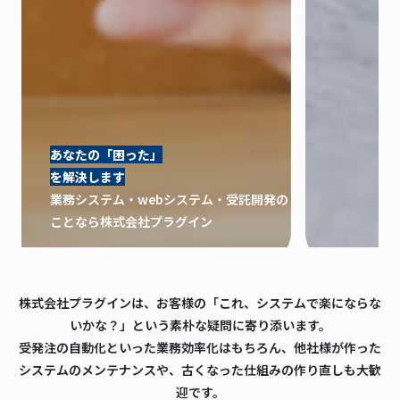
あなたの「困った」
を解決します
業務システム・webシステム・受託開発の
ことなら株式会社プラグイン
2026.08.04
ブログ
株式会社プラグインは、お客様の「これ、システムで楽にならな
【導入事例】専用アプリからLINEミニアプリ移行で
いかな？」という素朴な疑問に寄り添います。
待ち時間＆コストが4分の1に。ロキボディピアス様
受発注の自動化といった業務効率化はもちろん、他社様が作った
の成功事例
システムのメンテナンスや、古くなった仕組みの作り直しも大歓
迎です。