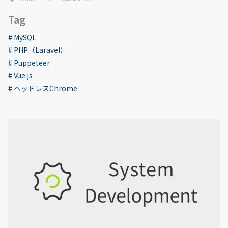
Tag
# MySQL
# PHP（Laravel）
# Puppeteer
# Vue.js
# ヘッドレスChrome