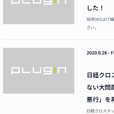
した！
採用365はI
さい。
2020.6.26 - F
日経クロ
ない大問題
悪行」を
日経クロステ